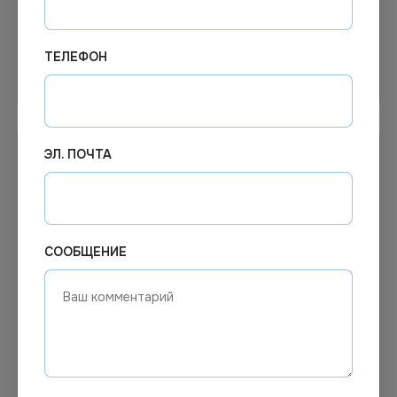
ТЕЛЕФОН
В корзину
В корзину
ЭЛ. ПОЧТА
СООБЩЕНИЕ
67.45
₽
Цена по запросу
Под заказ
В наличии
Арт.
00833
Арт.
11180
Перчатки смотровые
Перчатки резиновые р.L