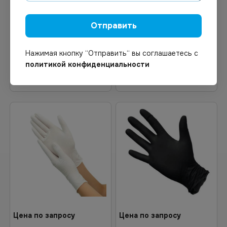
Под заказ
В наличии
Арт.
00760
Арт.
00453
Перчатки нитриловые р. S
Перчатки нитриловые
Отправить
100шт/уп
голубые р. L 100шт/уп
Нажимая кнопку “Отправить“ вы соглашаетесь с
политикой конфиденциальности
Узнать цену
В корзину
Цена по запросу
Цена по запросу