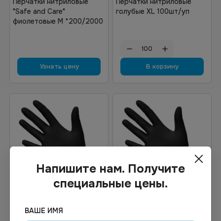
Перчатки нитриловые
Перчатки нитриловые
"Safe and Care"
голубые XL 100шт/уп
фиолетовые M *200/2000
Узнать цену
В корзину
Напишите нам. Получите
специальные цены.
6.04
₽
7.17
₽
ВАШЕ ИМЯ
В наличии
В наличии
Арт.
01879
Арт.
01225