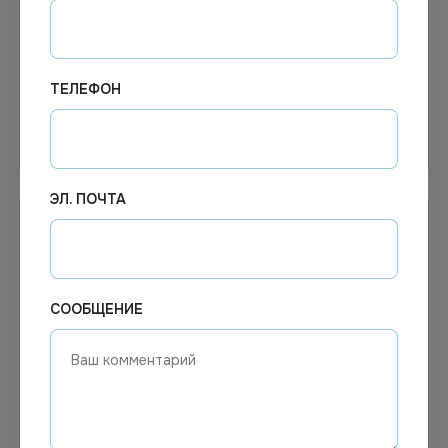
Перчатки нитриловые
Перчатки нитриловые
чёрные р. XL 200/1000
чёрные р. L 200шт/уп
ТЕЛЕФОН
В корзину
В корзину
ЭЛ. ПОЧТА
СООБЩЕНИЕ
4.51
₽
Цена по запросу