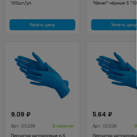
100шт/уп
"Klever" чёрные S *1
Узнать цену
Узнать цену
9.09
₽
5.64
₽
Арт.
00238
В наличии
Арт.
00236
В
Перчатки нитриловые р.S
Перчатки нитриловы