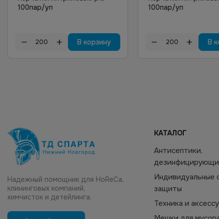
100пар/уп
100пар/уп
В корзину
В к
КАТАЛОГ
Антисептики,
дезинфицирующи
Индивидуальные 
Надежный помощник для HoReCa,
клининговых компаний,
защиты
химчисток и детейлинга.
Техника и аксесс
Мешки для мусор