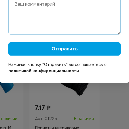
00/1000
& Care" красные L *100/1000
& Care"
В корзину
Отправить
Нажимая кнопку “Отправить“ вы соглашаетесь с
политикой конфиденциальности
7.17
₽
 наличии
Арт.
01225
В наличии
е р. M
Перчатки нитриловые