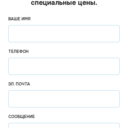
специальные цены.
ВАШЕ ИМЯ
ТЕЛЕФОН
ЭЛ. ПОЧТА
5.77
₽
Цена по
од заказ
Арт.
01038
В наличии
Арт.
010
СООБЩЕНИЕ
е
Перчатки нитриловые "Safe
Перчатк