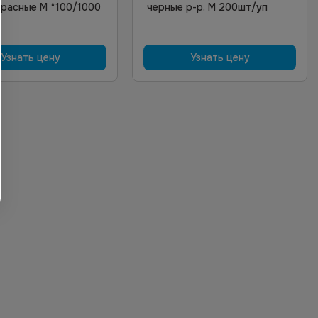
 красные M *100/1000
черные р-р. M 200шт/уп
Узнать цену
Узнать цену