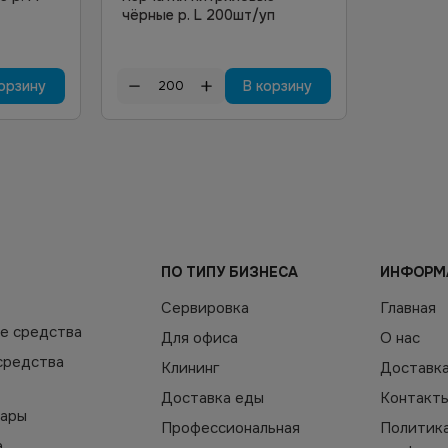
чёрные р. L 200шт/уп
орзину
В корзину
ПО ТИПУ БИЗНЕСА
ИНФОРМ
Сервировка
Главная
е средства
Для офиса
О нас
средства
Клининг
Доставк
Доставка еды
Контакт
уары
Профессиональная
Политик
а