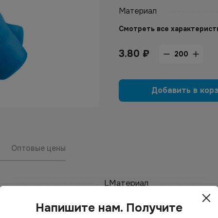
Материал
Смотреть все характерист
3.80
₽
Добавить в кор
Оптовые цены
L
Материал
Голубой
Напишите нам. Получите