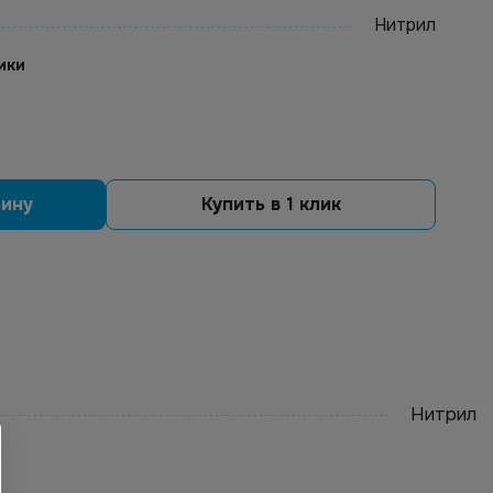
Нитрил
ики
зину
Купить в 1 клик
Нитрил