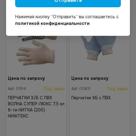
Отправить
Нажимая кнопку “Отправить“ вы соглашаетесь с
политикой конфиденциальности
Цена по запросу
Цена по запросу
Под заказ
Под заказ
Арт.
01514
Арт.
00831
ПЕРЧАТКИ Х/Б С ПВХ
Перчатки ХБ с ПВХ
ВОЛНА СУПЕР-ЛЮКС 7,5 кл
6-ти НИТКА (200)
НИЖТЕКС