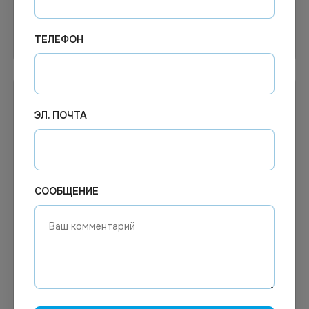
ТЕЛЕФОН
В корзину
Узнать цену
ЭЛ. ПОЧТА
СООБЩЕНИЕ
88.56
₽
Цена по запросу
Под заказ
В наличии
Арт.
01762
Арт.
02207
Перчатки латексные High
Перчатки резиновые флок.
Risk Ambulance р.L 50шт/
р.L AVIORA " 5 ЗВЕЗД" 1/1
уп