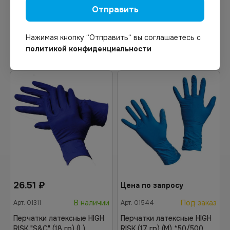
Отправить
Нажимая кнопку “Отправить“ вы соглашаетесь с
Узнать цену
В корзину
политикой конфиденциальности
26.51
₽
Цена по запросу
В наличии
Под заказ
Арт.
01311
Арт.
01544
Перчатки латексные HIGH
Перчатки латексные HIGH
RISK "S&C" (18 гр) (L)
RISK (17 гр) (M) *50/500