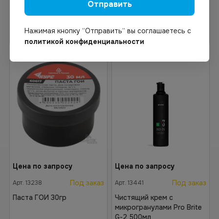
Отправить
Узнать цену
Узнать цену
Нажимая кнопку “Отправить“ вы соглашаетесь с
политикой конфиденциальности
Цена по запросу
Цена по запросу
Под заказ
Под заказ
Арт.
13238
Арт.
13441
Паста ГОИ 30гр
Чистящий крем с
микрогранулами Pro Brite
G-2 500мл