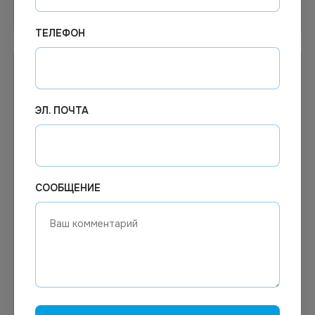
В корзину
Узнать цену
ТЕЛЕФОН
ЭЛ. ПОЧТА
СООБЩЕНИЕ
Цена по запросу
Цена по запросу
Под заказ
Под заказ
Арт.
00491
Арт.
00493
Средство для удаления
"ШНЕЛЬ RAPIDO
скотча MegamS 500мл
KAUGUMMIENTFERNER,
курок
500мл Растворитель
жевательной резинки