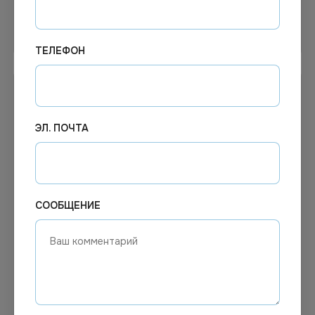
Узнать цену
Узнать цену
ТЕЛЕФОН
ЭЛ. ПОЧТА
СООБЩЕНИЕ
381.19
₽
Цена по запросу
Под заказ
В наличии
Арт.
02265
Арт.
13185
Ополаскиватель посуды в
Средство для мытья
ПММ DEC PROF CRYSTAL
посуды BioNon лайм 5л
5л