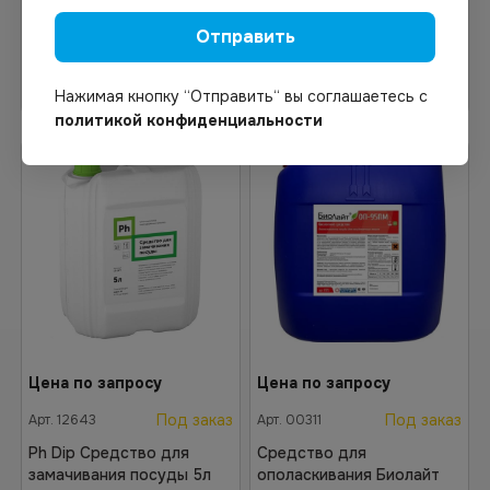
Отправить
Узнать цену
В корзину
Нажимая кнопку “Отправить“ вы соглашаетесь с
политикой конфиденциальности
Цена по запросу
Цена по запросу
Под заказ
Под заказ
Арт.
12643
Арт.
00311
Ph Dip Средство для
Средство для
замачивания посуды 5л
ополаскивания Биолайт