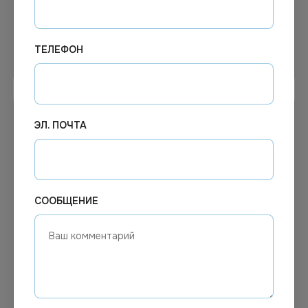
ТЕЛЕФОН
Узнать цену
Узнать цену
ЭЛ. ПОЧТА
СООБЩЕНИЕ
Цена по запросу
Цена по запросу
Под заказ
Под заказ
Арт.
01455
Арт.
13432
Ph Универсальное
Универсальный пенный