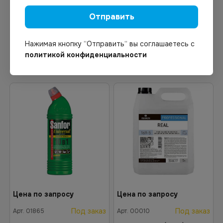
низкопенное моющее
моющий концентрат Pro
средство 1 л *1
Brite NERO 10 5л
Отправить
Нажимая кнопку “Отправить“ вы соглашаетесь с
политикой конфиденциальности
Узнать цену
Узнать цену
Цена по запросу
Цена по запросу
Под заказ
Под заказ
Арт.
01865
Арт.
00010