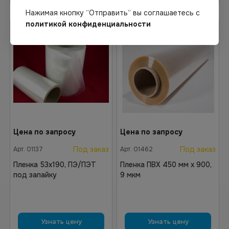
Нажимая кнопку “Отправить“ вы соглашаетесь с
политикой конфиденциальности
Цена по запросу
Цена по запросу
Под заказ
Под заказ
Арт.
01137
Арт.
01462
Пленка 53х190, ПЭ/ПЭТ
Пленка ПВХ 450 мм х 900,
под запайку
9 мкм
Узнать цену
Узнать цену