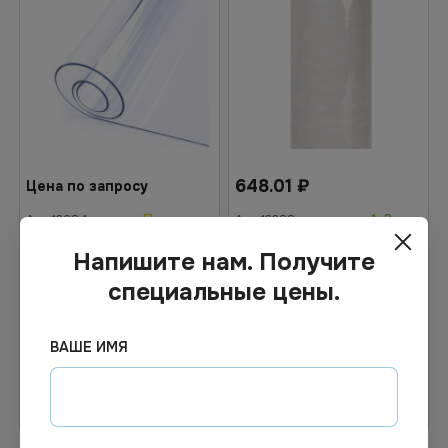
648.01
₽
Цена по запросу
Под заказ
1-2 дня
Арт.
13284
Арт.
13388
Пленка защитная
Стрейч пленка для ручной
Напишите нам. Получите
прозрачная ПВХ 0,8мм
намотки 45см х 190м,
специальные цены.
20х1м рулон
17мкм 1,33кг 6шт/кор
фото
ВАШЕ ИМЯ
Узнать цену
В корзину