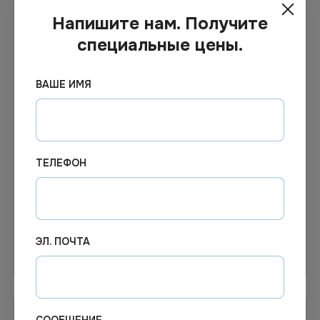
Напишите нам. Получите
специальные цены.
ВАШЕ ИМЯ
322.17
₽
Цена по запросу
Под заказ
В наличии
Арт.
00256
Арт.
12810
Полотенца Veiro
Полотенца бумажные 275
Professional Comfort V-
метров1слой белые с
сложение 1сл. 15шт/кор
центральной вытяжкой
ТЕЛЕФОН
(съёмная втулка) 6
рулонов в упаковк
ЭЛ. ПОЧТА
Узнать цену
В корзину
СООБЩЕНИЕ