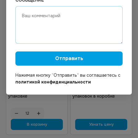
144.66
₽
Отправить
Цена по запросу
В наличии
Под заказ
Арт.
01180
Арт.
01528
Нажимая кнопку “Отправить“ вы соглашаетесь с
Полотенца бумажные
Полотенца бумажные V-
политикой конфиденциальности
листовые Focus Extra 1-
сложения, 1-слойные,
слойные 250 листов в
серые, 200 листов, 20
упаковке
упаковок в коробке
В корзину
Узнать цену