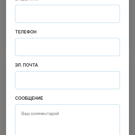
Полотенце вафельное
Полотно вафельное 150г/
отрез 0,45х0,8м 240 гр
м 60-80м обработ.
ТЕЛЕФОН
Узнать цену
Узнать цену
ЭЛ. ПОЧТА
СООБЩЕНИЕ
44.43
₽
399.72
₽
В наличии
В наличии
Арт.
00260
Арт.
00161