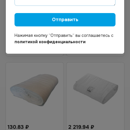
Полотно вафельное 130г/
Марля медицинская
м 50м/рул
плотность 36г/м2 фас. по
Отправить
10м №1
Нажимая кнопку “Отправить“ вы соглашаетесь с
политикой конфиденциальности
В корзину
В корзину
130.83
₽
2 219.94
₽