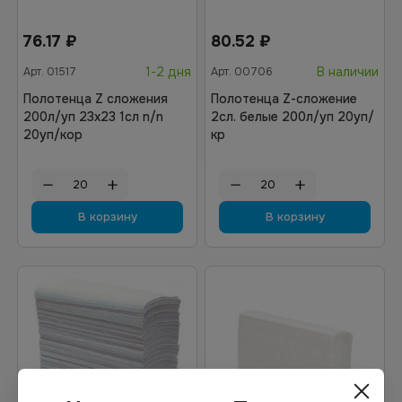
76.17
₽
80.52
₽
1-2 дня
В наличии
Арт.
01517
Арт.
00706
Полотенца Z сложения
Полотенца Z-сложение
200л/уп 23х23 1сл n/n
2сл. белые 200л/уп 20уп/
20уп/кор
кр
В корзину
В корзину