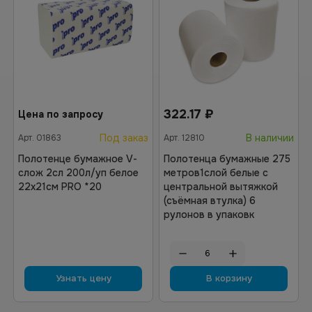
322.17
₽
Цена по запросу
Под заказ
В наличии
Арт.
01863
Арт.
12810
Полотенце бумажное V-
Полотенца бумажные 275
слож 2сл 200л/уп белое
метров1слой белые с
22х21см PRO *20
центральной вытяжкой
(съёмная втулка) 6
рулонов в упаковк
Узнать цену
В корзину