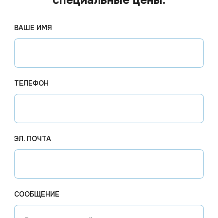
ВАШЕ ИМЯ
ТЕЛЕФОН
ЭЛ. ПОЧТА
707.80
₽
1 229
од заказ
Арт.
00267
В наличии
Арт.
013
СООБЩЕНИЕ
й
Порошок стиральный Дося
Стираль
Колор 5,5кг
Optima 
автомат,