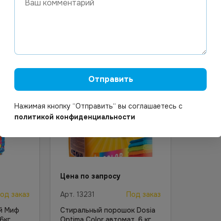
В корзину
Отправить
Нажимая кнопку “Отправить“ вы соглашаетесь с
политикой конфиденциальности
Цена по запросу
од заказ
Арт.
13231
Под заказ
й Миф
Стиральный порошок Dosia
6кг
Optima Color автомат, 6 кг