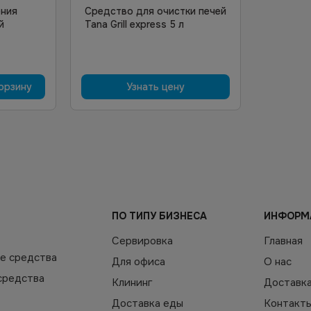
ения
Средство для очистки печей
й
Tana Grill express 5 л
орзину
Узнать цену
ПО ТИПУ БИЗНЕСА
ИНФОРМ
Сервировка
Главная
е средства
Для офиса
О нас
средства
Клининг
Доставк
Доставка еды
Контакт