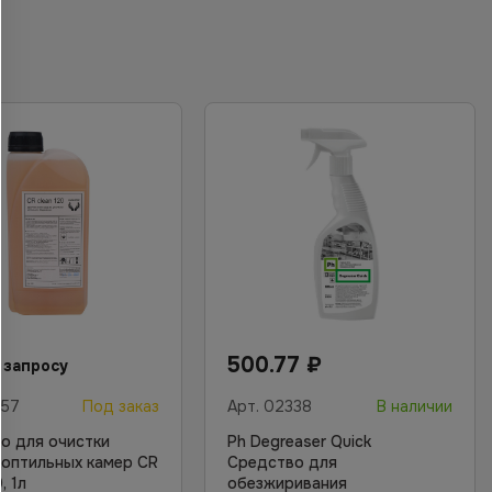
500.77
₽
 запросу
357
Под заказ
Арт.
02338
В наличии
о для очистки
Ph Degreaser Quick
 коптильных камер CR
Средство для
, 1л
обезжиривания