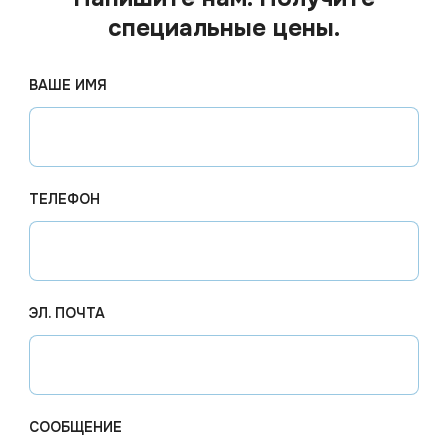
специальные цены.
ВАШЕ ИМЯ
ТЕЛЕФОН
ЭЛ. ПОЧТА
2 167.26
₽
Цена по
од заказ
Арт.
11130
В наличии
Арт.
02
ижир 5л,
Ph Grill Max Жироудалитель
Средств
ель)
усиленного действия
грилей,
СООБЩЕНИЕ
(ПЛЮС) 3 кг *4
clean 120