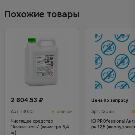
Похожие товары
2 604.53
₽
Цена по запросу
Арт.
13020
В наличии
Арт.
13065
П
Чистящее средство
К3 PROfessional Ант
"Азелит-гель" (канистра 5,4
рн 12,5 (жироудалит
кг)