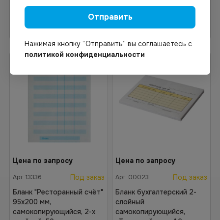
Отправить
В корзину
В корзину
Нажимая кнопку “Отправить“ вы соглашаетесь с
политикой конфиденциальности
Цена по запросу
Цена по запросу
Под заказ
Под заказ
Арт.
13336
Арт.
00023
Бланк "Ресторанный счёт"
Бланк бухгалтерский 2-
95х200 мм,
слойный
самокопирующийся, 2-х
самокопирующийся,