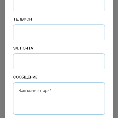
Узнать цену
В корзину
ТЕЛЕФОН
ЭЛ. ПОЧТА
СООБЩЕНИЕ
107.58
₽
52.36
₽
В наличии
1-2 дня
Арт.
00587
Арт.
13471
Ресторанный счет 2-х
Раскраска А4, 8 стр., ТРИ
слойный 1/3 А4 (самокоп)
СОВЫ "Для мальчиков"
90л *75
*4/80