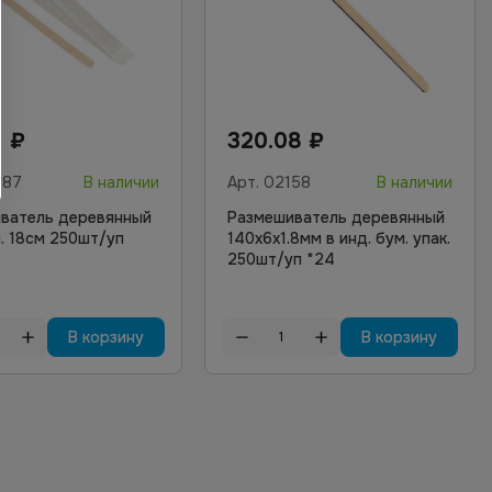
1
₽
320.08
₽
687
В наличии
Арт.
02158
В наличии
ватель деревянный
Размешиватель деревянный
п. 18см 250шт/уп
140х6х1.8мм в инд. бум. упак.
250шт/уп *24
В корзину
В корзину