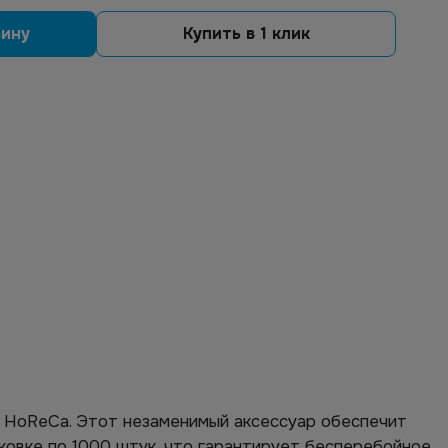
зину
Купить в 1 клик
 HoReCa. Этот незаменимый аксессуар обеспечит
ковке по 1000 штук, что гарантирует бесперебойное