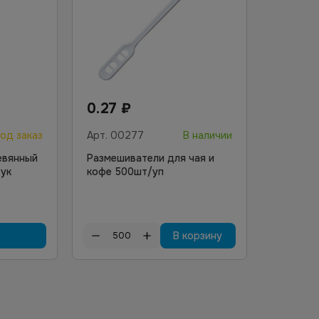
0.27
₽
од заказ
Арт.
00277
В наличии
евянный
Размешиватели для чая и
тук
кофе 500шт/уп
В корзину