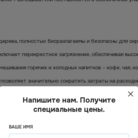
дерева, полностью биоразлагаемы и безопасны для о
лючает перекрестное загрязнение, обеспечивая высок
шивания горячих и холодных напитков – кофе, чая, ко
 позволяет значительно сократить затраты на расходн
я и не ломаются при использовании, обеспечивая ком
Напишите нам. Получите
специальные цены.
ВАШЕ ИМЯ