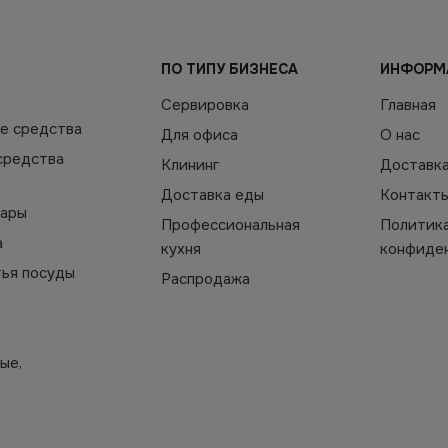
ПО ТИПУ БИЗНЕСА
ИНФОРМ
Сервировка
Главная
е средства
Для офиса
О нас
средства
Клининг
Доставк
Доставка еды
Контакт
уары
Профессиональная
Политик
а
кухня
конфиде
тья посуды
Распродажа
ые,