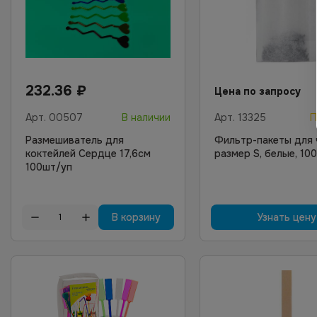
232.36
₽
Цена по запросу
Арт.
00507
В наличии
Арт.
13325
П
Размешиватель для
Фильтр-пакеты для 
коктейлей Сердце 17,6см
размер S, белые, 10
100шт/уп
В корзину
Узнать цену