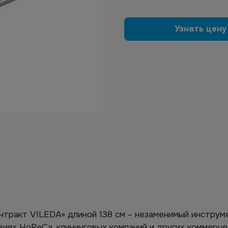
Узнать цену
тракт VILEDA» длиной 138 см – незаменимый инструме
виях HoReCa, клининговых компаний и других коммерче