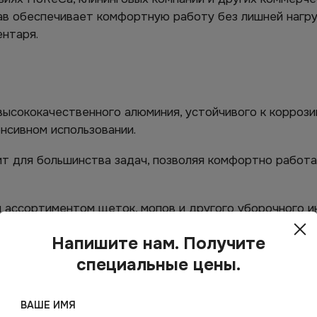
ав обеспечивает комфортную работу без лишней нагруз
нтаря.
высококачественного алюминия, устойчивого к корроз
нсивном использовании.
 для большинства задач, позволяя комфортно работат
ассортиментом щеток, мопов и другого уборочного ин
Напишите нам. Получите
ьно снижает утомляемость персонала, повышая произ
специальные цены.
укоятки сокращают расходы на закупку нового инвента
ВАШЕ ИМЯ