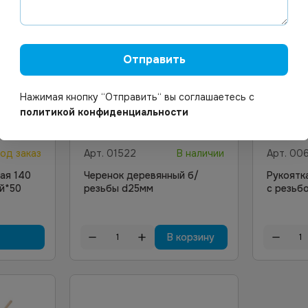
Отправить
Нажимая кнопку “Отправить“ вы соглашаетесь с
политикой конфиденциальности
167.10
₽
121.1
од заказ
Арт.
01522
В наличии
Арт.
00
ая 140
Черенок деревянный б/
Рукоятк
ый*50
резьбы d25мм
с резьб
В корзину