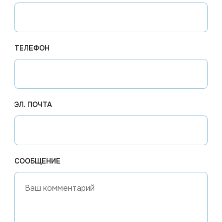
 138 см, идеально подходит для:
ТЕЛЕФОН
анах и кафе (HoReCa).
говых помещениях и на промышленных объектах.
ах для различных уборочных задач.
ЭЛ. ПОЧТА
одимостью.
СООБЩЕНИЕ