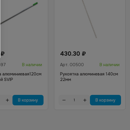
3
₽
430.30
₽
697
В наличии
Арт.
00500
В наличии
а алюминиевая120см
Рукоятка алюминевая 140см
ой SVIP
22мм
В корзину
В корзину