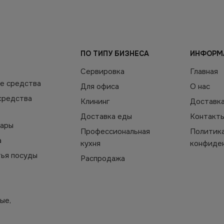
ПО ТИПУ БИЗНЕСА
ИНФОРМ
Сервировка
Главная
е средства
Для офиса
О нас
средства
Клининг
Доставк
Доставка еды
Контакт
уары
Профессиональная
Политик
а
кухня
конфиде
тья посуды
Распродажа
ые,