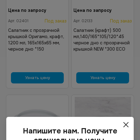
Цена по запросу
Цена по запросу
Под заказ
Под заказ
Арт.
02401
Арт.
02133
Салатник с прозрачной
Салатник (крафт) 500
крышкой Оригамо, крафт,
мл,140/165*105/120*45
1200 мл, 165х165х65 мм,
черное дно с прозрачной
черное дно *150
крышкой NEW *300 ECO
Узнать цену
Узнать цену
Напишите нам. Получите