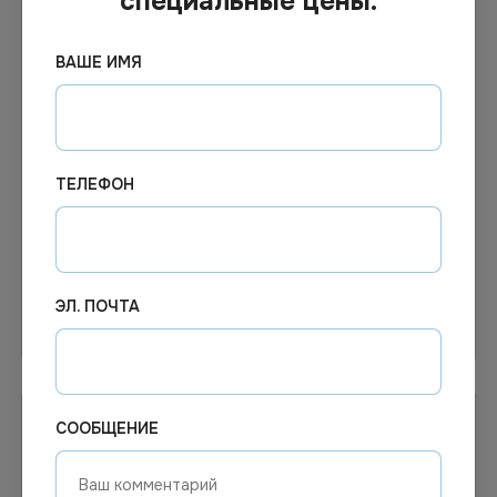
специальные цены.
ВАШЕ ИМЯ
Цена по запросу
Цена по запросу
Под заказ
Под заказ
Арт.
13159
Арт.
13164
Крышка к контейнеру 750
Крышка прозрачная
мл прозрачная, купольная,
OneBowl UP lid 760/20 мм
ТЕЛЕФОН
диаметр 150 мм, ПЭТ
300шт/кор
500шт/кор
ЭЛ. ПОЧТА
Узнать цену
Узнать цену
СООБЩЕНИЕ