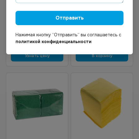
Под заказ
В наличии
Арт.
00726
Арт.
12741
Салфетки 1сл. 24х24
Салфетки Protissue 24x24
Отправить
100л/пач 24пач/уп
однослойные белые 500
листов *10
Нажимая кнопку “Отправить“ вы соглашаетесь с
политикой конфиденциальности
Узнать цену
В корзину