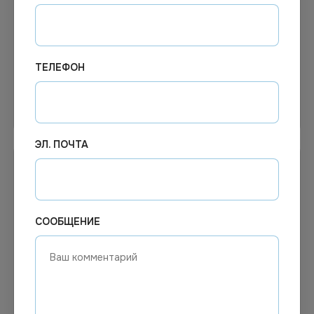
Салфетки Focus Eco 1сл
Салфетки 24х24 черные
24х20 100 листов, 24уп/
1сл 400л/уп
кор
ТЕЛЕФОН
В корзину
В корзину
ЭЛ. ПОЧТА
СООБЩЕНИЕ
202.42
₽
Цена по запросу