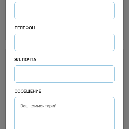
штук в упаковке
ТЕЛЕФОН
В корзину
В корзину
ЭЛ. ПОЧТА
СООБЩЕНИЕ
2 177.39
₽
Цена по запросу
Под заказ
1-2 дня
Арт.
00880
Арт.
13397