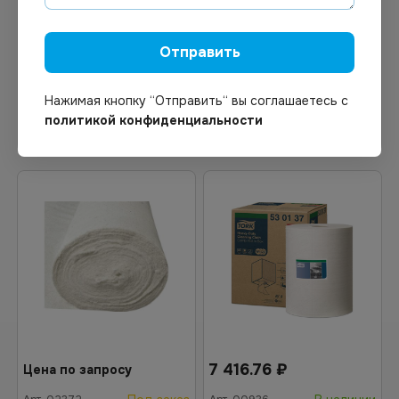
Салфетка синтетическая
Протирочный нетканый
замша в тубе, шт
материал ClearTECH
ЭКОНОМ, белый
Отправить
Нажимая кнопку “Отправить“ вы соглашаетесь с
политикой конфиденциальности
Узнать цену
В корзину
7 416.76
₽
Цена по запросу