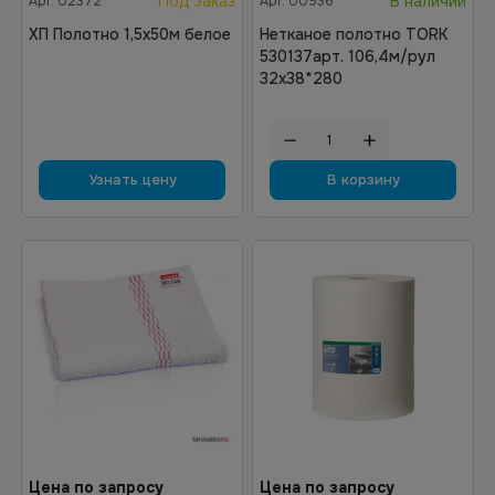
Под заказ
В наличии
Арт.
02372
Арт.
00936
ХП Полотно 1,5х50м белое
Нетканое полотно TORK
530137арт. 106,4м/рул
32х38*280
Узнать цену
В корзину
Цена по запросу
Цена по запросу