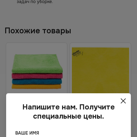
задач по уборке.
Похожие товары
Напишите нам. Получите
24.64
₽
4 261.05
₽
специальные цены.
В наличии
1-2 дня
Арт.
00286
Арт.
13270
Салфетка микрофибра
Салфетка Vileda ПВА
ВАШЕ ИМЯ
30х30
микро, 35х38 см, желтая, 5