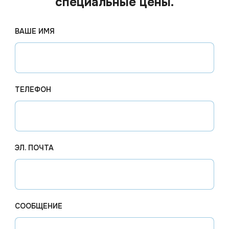
специальные цены.
ВАШЕ ИМЯ
ТЕЛЕФОН
ЭЛ. ПОЧТА
182.29
₽
Цена по
 наличии
Арт.
00642
В наличии
Арт.
006
СООБЩЕНИЕ
 24x24
Салфетки 25х25 желтые 1сл
Салфетк
 500
400л/уп