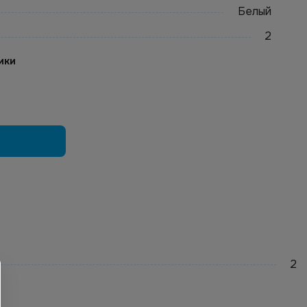
Белый
2
ики
2