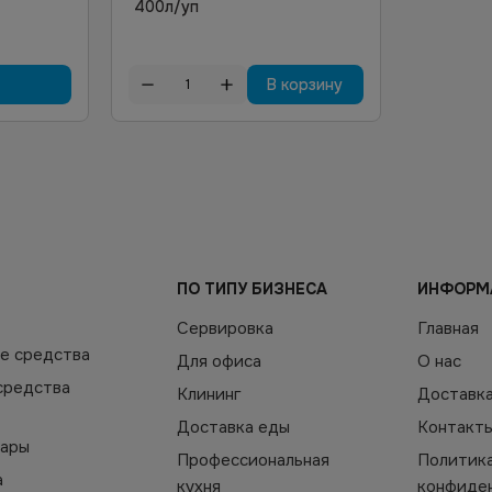
400л/уп
В корзину
ПО ТИПУ БИЗНЕСА
ИНФОРМ
Сервировка
Главная
е средства
Для офиса
О нас
средства
Клининг
Доставк
Доставка еды
Контакт
уары
Профессиональная
Политик
а
кухня
конфиде