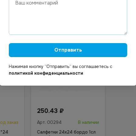
орзину
В корзину
Отправить
Нажимая кнопку “Отправить“ вы соглашаетесь с
политикой конфиденциальности
250.43
₽
од заказ
Арт.
00294
В наличии
4*24
Салфетки 24х24 бордо 1сл