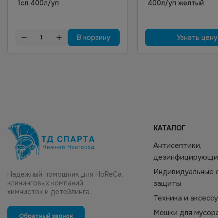
1сл 400л/уп
400л/уп желтый
В корзину
Узнать цену
КАТАЛОГ
Антисептики,
дезинфицирующи
Индивидуальные 
Надежный помощник для HoReCa,
клининговых компаний,
защиты
химчисток и детейлинга.
Техника и аксесс
Мешки для мусор
Обратный звонок