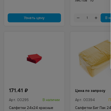
листов *10
Узнать цену
В к
171.41
₽
Цена по запросу
Арт.
00295
В наличии
Арт.
00394
П
Салфетки 24х24 красные
Салфетки Биг Пак 2