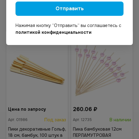
Отправить
Узнать цену
Узнать цену
Нажимая кнопку “Отправить“ вы соглашаетесь с
политикой конфиденциальности
260.06
₽
Цена по запросу
Под заказ
В наличии
Арт.
01986
Арт.
12735
Пики декоративные Гольф,
Пика бамбуковая 12см
18 см, бамбук, 100 штук в
ПЕРЛАМУТРОВАЯ