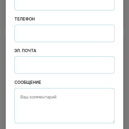
ТЕЛЕФОН
В корзину
В корзину
ЭЛ. ПОЧТА
СООБЩЕНИЕ
Цена по запросу
Цена по запросу
Под заказ
Под заказ
Арт.
13305
Арт.
00247
Пика Гольф 200мм 100шт/
Пика бамбуковая узелок
уп
15см 100шт/уп