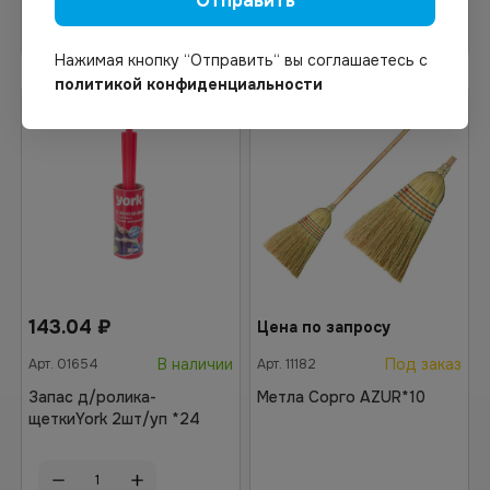
Отправить
В корзину
Узнать цену
Нажимая кнопку “Отправить“ вы соглашаетесь с
политикой конфиденциальности
143.04
₽
Цена по запросу
В наличии
Под заказ
Арт.
01654
Арт.
11182
Запас д/ролика-
Метла Сорго AZUR*10
щеткиYork 2шт/уп *24