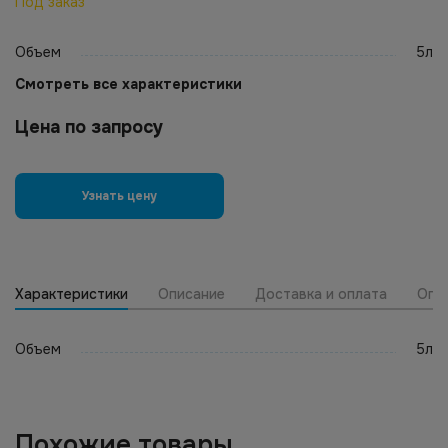
Под заказ
Объем
5л
Смотреть все характеристики
Цена по запросу
Узнать цену
Характеристики
Описание
Доставка и оплата
Опт
Объем
5л
Похожие товары