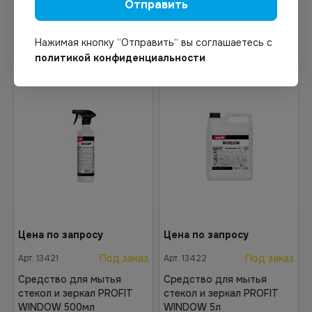
Отправить
В корзину
В корзину
Нажимая кнопку “Отправить“ вы соглашаетесь с
политикой конфиденциальности
Цена по запросу
Цена по запросу
Под заказ
Под заказ
Арт.
13421
Арт.
13422
Средство для мытья
Средство для мытья
стекол и зеркал PROFIT
стекол и зеркал PROFIT
WINDOW 500мл
WINDOW 5л