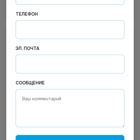
Узнать цену
В корзину
ТЕЛЕФОН
ЭЛ. ПОЧТА
СООБЩЕНИЕ
478.50
₽
613.40
₽
В наличии
В наличии
Арт.
13187
Арт.
00775
Универсальное средство
Средство для мытья
для мытья стёкол и
стекол Help 5л
зеркал BioNon 5л