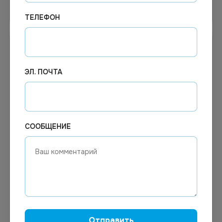
Узнать цену
В корзину
ТЕЛЕФОН
ЭЛ. ПОЧТА
СООБЩЕНИЕ
158.86
₽
Цена по запросу
Под заказ
В наличии
Арт.
00512
Арт.
12645
Pro Brite Carpet Extractor
Хелп Средство для
5л ср-во для очистки
чистки ковров 500 мл с
обивки мебели и ковров
распылителем *12
Отправить