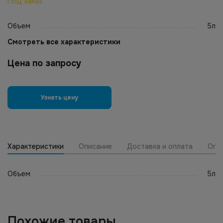
Под заказ
Объем
5л
Смотреть все характеристики
Цена по запросу
Узнать цену
Характеристики
Описание
Доставка и оплата
Опт
Объем
5л
Похожие товары