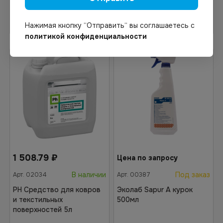
Узнать цену
В корзину
Нажимая кнопку “Отправить“ вы соглашаетесь с
политикой конфиденциальности
1 508.79
₽
Цена по запросу
В наличии
Под заказ
Арт.
02034
Арт.
00387
PH Средство для ковров
Эколаб Sapur А курок
и текстильных
500мл
поверхностей 5л