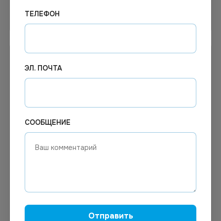
ТЕЛЕФОН
Узнать цену
Узнать цену
ЭЛ. ПОЧТА
СООБЩЕНИЕ
Цена по запросу
Цена по запросу
Под заказ
Под заказ
Арт.
00844
Арт.
00903
ДОСКА РАЗДЕЛОЧНАЯ
Тарелка 200 мм мелкая
120Х280М
белая
Отправить