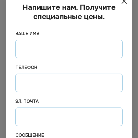
Напишите нам. Получите
специальные цены.
ВАШЕ ИМЯ
Цена по запросу
Цена по запросу
Под заказ
Под заказ
Арт.
12872
Арт.
00322
Стакан 450 мл Крафт
Стакан бумажн. 2х слойн.
ТЕЛЕФОН
бумажный двухслойн. d90
200-250мл крафт 50шт/
пол.об 530 мл *18/360
уп
ЭЛ. ПОЧТА
Узнать цену
Узнать цену
СООБЩЕНИЕ