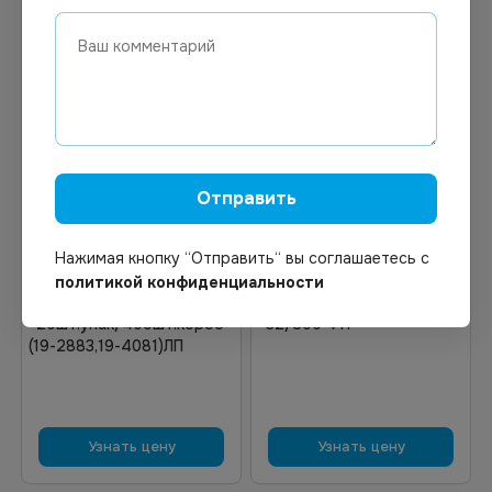
Цена по запросу
Цена по запросу
Отправить
Под заказ
Под заказ
Арт.
12793
Арт.
02189
Стакан 400 мл Крафт
Нажимая кнопку “Отправить“ вы соглашаетесь с
Стакан 250 мл Красный
бумажный двухслойн. d
бумажный двухслойн. d-
политикой конфиденциальности
90 пол.об.500мл
80 h-92 пол.об.285 мл
*20шт.упак/400шт.короб
*32/800 ФП
(19-2883,19-4081)ЛП
Узнать цену
Узнать цену