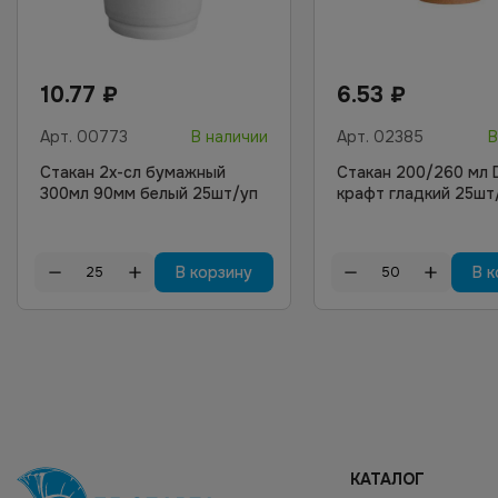
10.77
₽
6.53
₽
Арт.
00773
В наличии
Арт.
02385
В
Стакан 2х-сл бумажный
Стакан 200/260 мл
300мл 90мм белый 25шт/уп
крафт гладкий 25шт
В корзину
В к
КАТАЛОГ