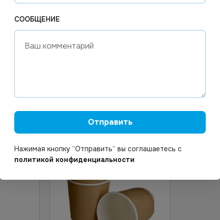
СООБЩЕНИЕ
9.28
₽
Цена по
 наличии
Арт.
13326
В наличии
Арт.
00
ый
Стакан бумажный 250мл
Стакан 
. d 90
черный двухслойный 20шт/
400/520
уп 500шт/кор
14/360
орзину
В корзину
Отправить
Нажимая кнопку “Отправить“ вы соглашаетесь с
политикой конфиденциальности