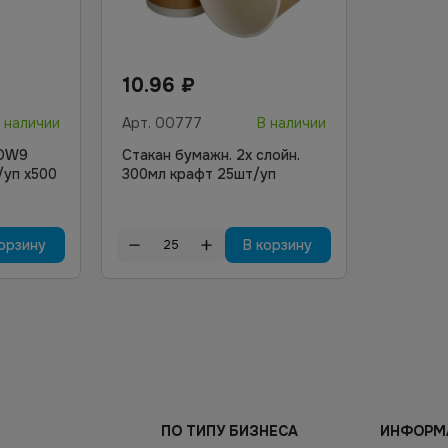
10.96
₽
 наличии
Арт.
00777
В наличии
 DW9
Стакан бумажн. 2х слойн.
/уп х500
300мл крафт 25шт/уп
орзину
В корзину
ПО ТИПУ БИЗНЕСА
ИНФОРМ