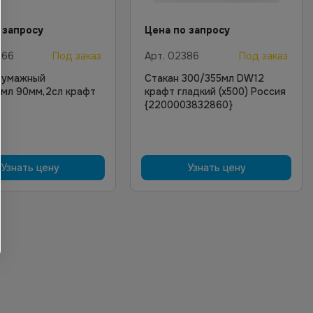
 запросу
Цена по запросу
766
Под заказ
Арт.
02386
Под заказ
бумажный
Стакан 300/355мл DW12
мл 90мм,2сл крафт
крафт гладкий (х500) Россия
{2200003832860}
Узнать цену
Узнать цену