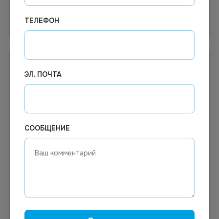
ТЕЛЕФОН
Узнать цену
Узнать цену
ЭЛ. ПОЧТА
СООБЩЕНИЕ
Цена по запросу
Цена по запросу
Под заказ
Под заказ
Арт.
01128
Арт.
00856
Тринатрийфосфат ГОСТ
Стиральный порошок Ariel
201-76 МЕШОК 25 КГ
автомат 6 кг