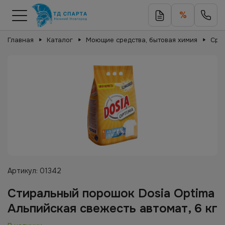
%
Главная
Каталог
Моющие средства, бытовая химия
Сред
Артикул:
01342
Стиральный порошок Dosia Optima
Альпийская свежесть автомат, 6 кг