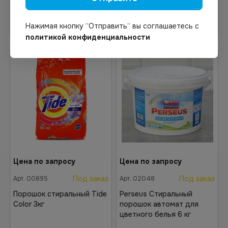
Узнать цену
Узнать цену
Нажимая кнопку “Отправить“ вы соглашаетесь с
политикой конфиденциальности
Цена по запросу
Цена по запросу
Под заказ
Под заказ
Арт.
00895
Арт.
02048
Порошок стиральный Tide
Perseus Стиральный
Color 3кг
порошок автомат для
цветного белья 6 кг