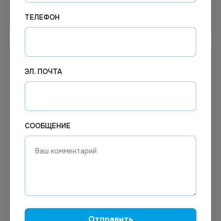
Узнать цену
В корзину
ТЕЛЕФОН
ЭЛ. ПОЧТА
СООБЩЕНИЕ
Цена по запросу
Цена по запросу
Под заказ
Под заказ
Арт.
00826
Арт.
01093
Стиральный порошок Миф
Стиральный порошок Ariel
автомат 4 кг
жидкий для белого 2,6л
Отправить