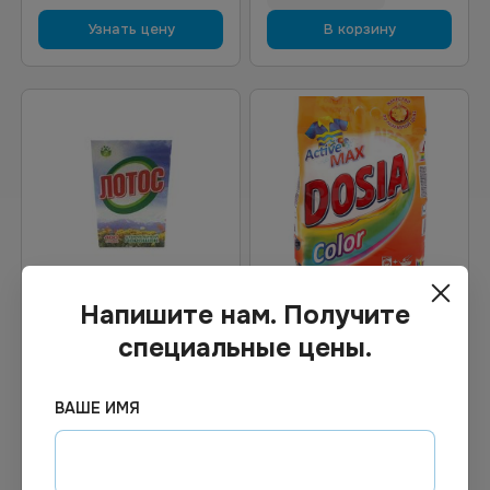
Узнать цену
В корзину
Напишите нам. Получите
707.80
₽
Цена по запросу
специальные цены.
Под заказ
В наличии
Арт.
00860
Арт.
00267
Порошок Лотос Ручная
Порошок стиральный
ВАШЕ ИМЯ
стирка , 400гр.
Дося Колор 5,5кг