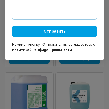
В наличии
Под заказ
Арт.
00195
Арт.
01284
Ника изосептик средство
Грасс DESO C9
дезинфицирующее для
Дезинфицирующее
рук с распылителем
средство для рук и
750мл
поверхностей
Отправить
(изопропанол 70%) 600мл
*12
Нажимая кнопку “Отправить“ вы соглашаетесь с
политикой конфиденциальности
В корзину
Узнать цену