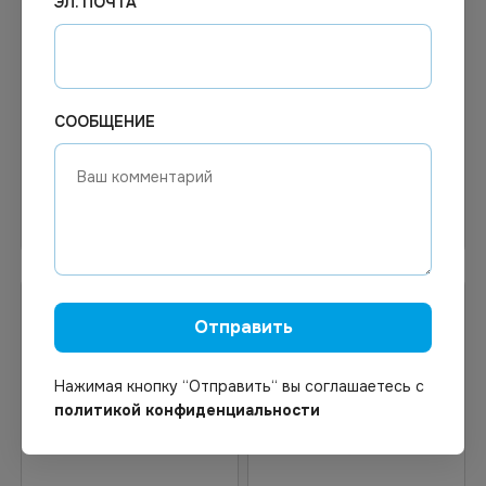
ЭЛ. ПОЧТА
4.11
₽
Цена по запросу
В наличии
Под заказ
Арт.
00927
Арт.
00347
Тарелка картон Крафт
Тарелка для супа пластм.
d180 мм *100/900
475мл 100шт/уп
СООБЩЕНИЕ
В корзину
Узнать цену
Распродажа
Отправить
Нажимая кнопку “Отправить“ вы соглашаетесь с
политикой конфиденциальности