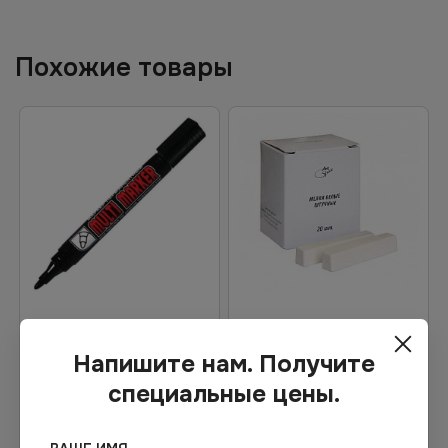
Похожие товары
Цена по запросу
Цена по запросу
Напишите нам. Получите
Под заказ
Под заказ
Арт.
00969
Арт.
00951
специальные цены.
Маркер перманентный
Мел белый, 12,5 г, 20 шт. в
«Multi», чёрный, 3 мм, 12
упаковке
шт. в упаковке