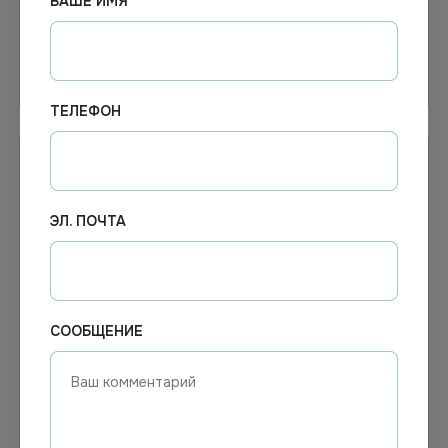
ВАШЕ ИМЯ
Узнать цену
Узнать цену
ТЕЛЕФОН
ЭЛ. ПОЧТА
СООБЩЕНИЕ
Цена по запросу
Цена по запросу
Под заказ
Под заказ
Арт.
01616
Арт.
00158
Набор
Маркер мел.
текстовыделителей