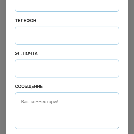
700шт/50рул
ТЕЛЕФОН
В корзину
Узнать цену
ЭЛ. ПОЧТА
СООБЩЕНИЕ
247.00
₽
Цена по запросу
Под заказ
В наличии
Арт.
02299
Арт.
00350
Термоэтикетка 58х80х500
Термоэтикетка 58х40