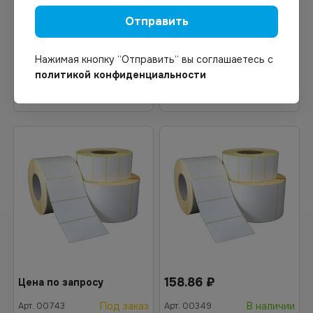
ЭКО пуст. *36/40
Fasson Термо Топ
Отправить
700шт/50рул
Нажимая кнопку “Отправить“ вы соглашаетесь с
политикой конфиденциальности
Узнать цену
В корзину
158.86
₽
Цена по запросу
Под заказ
В наличии
Арт.
00743
Арт.
00349