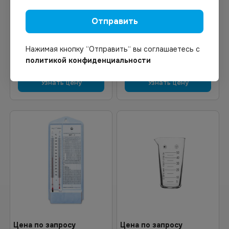
Под заказ
Под заказ
Арт.
12642
Арт.
00058
Термометр для
Гигромер ВИТ-1
Отправить
холодильной камеры
цифровой
Нажимая кнопку “Отправить“ вы соглашаетесь с
политикой конфиденциальности
Узнать цену
Узнать цену
Цена по запросу
Цена по запросу