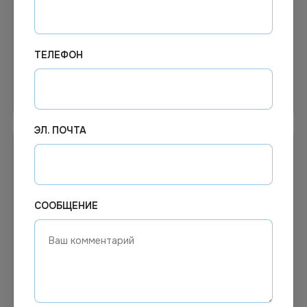
Кувшин мерный 2,4 л.
Мерный стакан 500мл
пласт. с крышкой
стекло
ТЕЛЕФОН
Узнать цену
Узнать цену
ЭЛ. ПОЧТА
СООБЩЕНИЕ
Цена по запросу
Цена по запросу