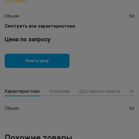
Под заказ
Объем
5л
Смотреть все характеристики
Цена по запросу
Узнать цену
Характеристики
Описание
Доставка и оплата
Опт
Объем
5л
Похожие товары