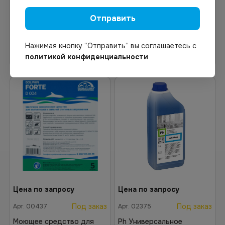
полов и поверхностей 5л
1л
Отправить
Нажимая кнопку “Отправить“ вы соглашаетесь с
В корзину
В корзину
политикой конфиденциальности
Цена по запросу
Цена по запросу
Под заказ
Под заказ
Арт.
00437
Арт.
02375
Моющее средство для
Ph Универсальное