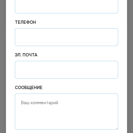
Узнать цену
В корзину
ТЕЛЕФОН
ЭЛ. ПОЧТА
СООБЩЕНИЕ
1 702.73
₽
249.63
₽
В наличии
В наличии
Арт.
01329
Арт.
00305
Ph Средство для
Средство
генеральной уборки
дезинфицирующее Ника-2,