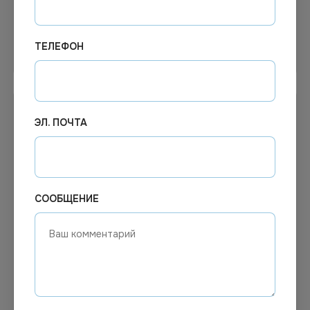
ТЕЛЕФОН
В корзину
Узнать цену
ЭЛ. ПОЧТА
СООБЩЕНИЕ
Цена по запросу
Цена по запросу
Под заказ
Под заказ
Арт.
00268
Арт.
01094
Порошок стиральный Миф
Стиральный порошок Ariel
автомат для цветного
жидкий для цветного 2,6л