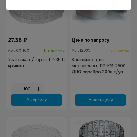
27.38
₽
Цена по запросу
В наличии
Под заказ
Арт.
00460
Арт.
12939
Упаковка д/торта Т-235Ш
Контейнер для
крышка
мороженого ПР-КМ-2500
ДНО серебро 300шт/уп
В корзину
Узнать цену