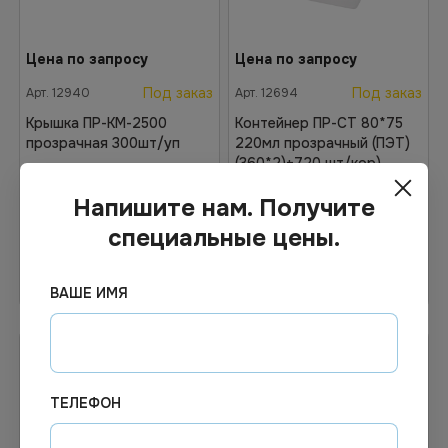
Цена по запросу
Цена по запросу
Под заказ
Под заказ
Арт.
12940
Арт.
12694
Крышка ПР-КМ-2500
Контейнер ПР-СТ 80*75
прозрачная 300шт/уп
220мл прозрачный (ПЭТ)
(360*2)+720 шт/кор)
КОМПЛЕКТ
Напишите нам. Получите
специальные цены.
Узнать цену
Узнать цену
ВАШЕ ИМЯ
ТЕЛЕФОН