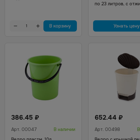
по 23 литров, с от
В корзину
Узнать цену
386.45
₽
652.44
₽
Арт.
00047
В наличии
Арт.
00498
В
Ведро пластм. 10л.
Ведро с крышкой пе