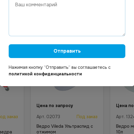
Отправить
Нажимая кнопку “Отправить“ вы соглашаетесь с
политикой конфиденциальности
Цена по запросу
Цена по
од заказ
Арт.
02073
Под заказ
Арт.
132
Ведро Vileda Ультраспид с
Ведро м
 ведра
отжимом
10л