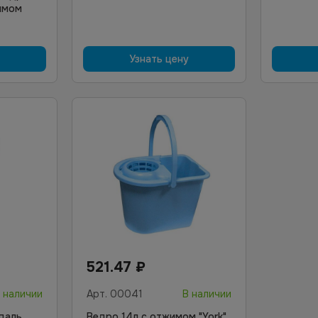
жимом
Узнать цену
521.47
₽
 наличии
Арт.
00041
В наличии
даль
Ведро 14л с отжимом "York"