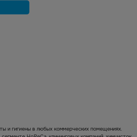
ы и гигиены в любых коммерческих помещениях.
 сегменте HoReCa, клининговых компаний, химчисток