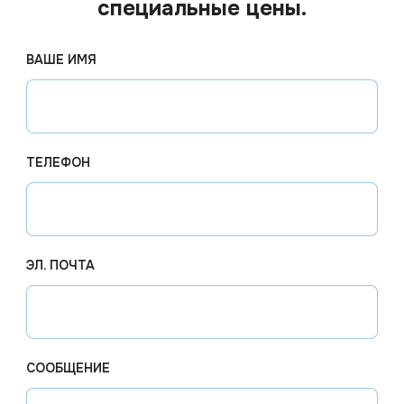
специальные цены.
ВАШЕ ИМЯ
ТЕЛЕФОН
ЭЛ. ПОЧТА
39.11
Цена по запросу
од заказ
Арт.
00623
Под заказ
Арт.
019
 SOAP
ЖМС Триклосепт Жидкий
Мыло ту
СООБЩЕНИЕ
антисептик для рук с
в ассор
триклозаном 5л