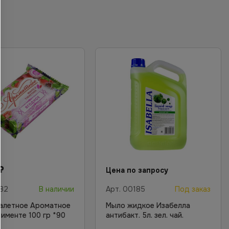
₽
Цена по запросу
82
В наличии
Арт.
00185
Под заказ
алетное Ароматное
Мыло жидкое Изабелла
тименте 100 гр *90
антибакт. 5л. зел. чай.