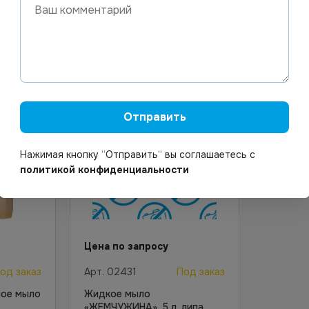
Узнать цену
Отправить
Нажимая кнопку “Отправить“ вы соглашаетесь с
политикой конфиденциальности
Цена по запросу
од заказ
Арт.
02431
Под заказ
ное мыло
Жидкое мыло
«ЖЕМЧУЖИНА», 5 л, липа,