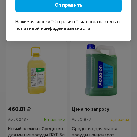
Отправить
Нажимая кнопку “Отправить“ вы соглашаетесь с
В корзину
В корзину
политикой конфиденциальности
460.81
₽
Цена по запросу
В наличии
Под заказ
Арт.
02437
Арт.
01877
Новый элемент Средство
Средство для мытья
для мытья посуды ПЭТ 5л
посуды концентрат