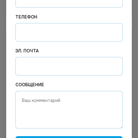
В корзину
Узнать цену
ТЕЛЕФОН
ЭЛ. ПОЧТА
СООБЩЕНИЕ
195.78
₽
1 492.22
₽
В наличии
В наличии
Арт.
01152
Арт.
13224
Золушка Средство для
Ph Sigmax Универсальное
мытья посуды ПЭТ 5 л *4
обезжиривающее
средство, 5 литров, 5,16
кг