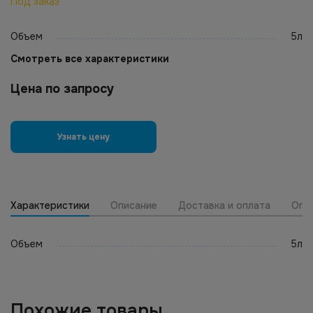
Под заказ
Объем
5л
Смотреть все характеристики
Цена по запросу
Узнать цену
Характеристики
Описание
Доставка и оплата
Опт
Объем
5л
Похожие товары