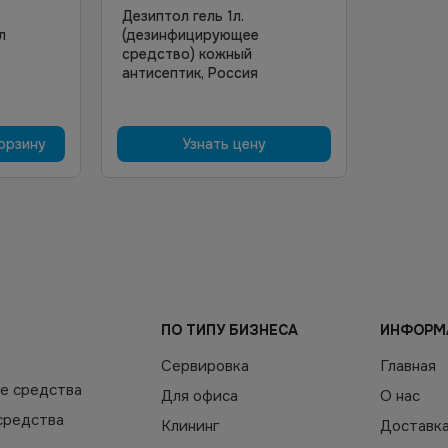
Дезиптол гель 1л.
л
(дезинфицирующее
средство) кожный
антисептик, Россия
орзину
Узнать цену
ПО ТИПУ БИЗНЕСА
ИНФОРМ
Сервировка
Главная
е средства
Для офиса
О нас
средства
Клининг
Доставк