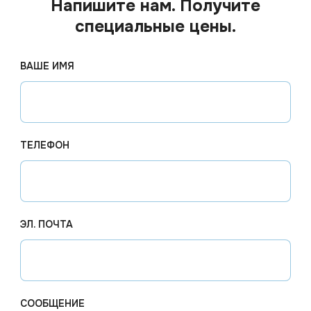
Напишите нам. Получите
специальные цены.
ВАШЕ ИМЯ
ТЕЛЕФОН
ЭЛ. ПОЧТА
Цена по запросу
Цена по
 наличии
Арт.
01642
Под заказ
Арт.
012
ирующая
Оптимакс Универсальное
Диасепт
концентрированное
антисеп
СООБЩЕНИЕ
дезинфицирующее