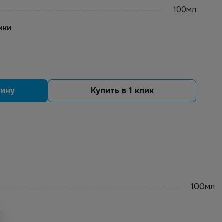
100мл
ики
зину
Купить в 1 клик
100мл