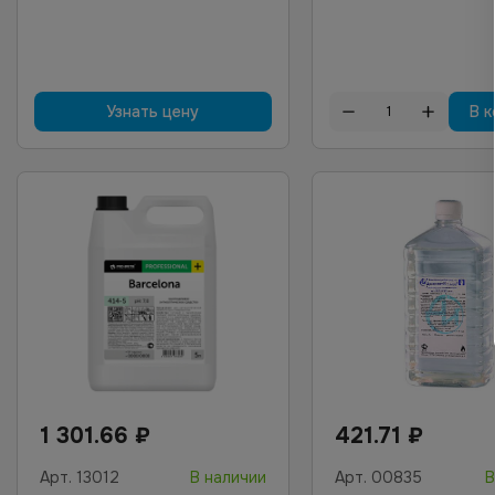
Узнать цену
В к
1 301.66
₽
421.71
₽
Арт.
13012
В наличии
Арт.
00835
В