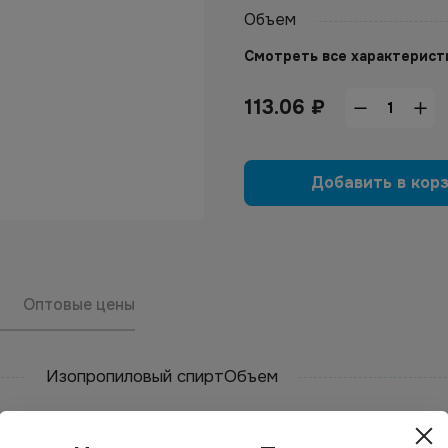
Объем
Смотреть все характерист
113.06
₽
Добавить в кор
Оптовые цены
Изопропиловый спирт
Объем