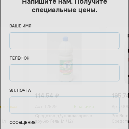
специальные цены.
ВАШЕ ИМЯ
ТЕЛЕФОН
ЭЛ. ПОЧТА
114.54
₽
195.7
од заказ
Арт.
12829
В наличии
Арт.
00
Средство д/удал.засоров в
Pro Brite
 1л
трубах Гель 1л./12/
Средств
СООБЩЕНИЕ