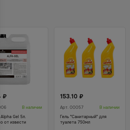
4
₽
153.10
₽
006
В наличии
Арт.
00057
В наличии
 Alpha Gel 5л.
Гель "Санитарный" для
о от извести
туалета 750мл