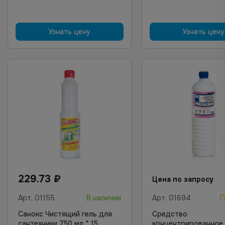
Узнать цену
Узнать цену
229.73
₽
Цена по запросу
Арт.
01155
В наличии
Арт.
01694
П
Санокс Чистящий гель для
Средство
сантехники 750 мл * 15
концентрированное