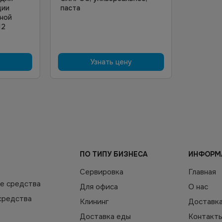
ции
паста
ьной
12
Узнать цену
ПО ТИПУ БИЗНЕСА
ИНФОРМ
Сервировка
Главная
е средства
Для офиса
О нас
средства
Клининг
Доставк
Доставка еды
Контакт