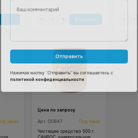
В корзину
Отправить
Нажимая кнопку “Отправить“ вы соглашаетесь с
политикой конфиденциальности
Цена по запросу
од заказ
Арт.
00847
Под заказ
Чистящее средство 500 г,
 для
САНРОС, универсальное,