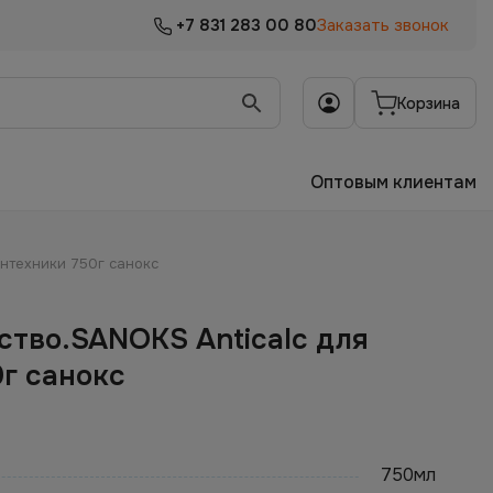
+7 831 283 00 80
Заказать звонок
Корзина
Оптовым клиентам
антехники 750г санокс
тво.SANOKS Anticalc для
г санокс
750мл