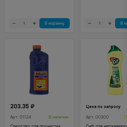
В корзину
В к
203.35
₽
Цена по запросу
Арт.
01124
В наличии
Арт.
00300
П
Средство для прочистки
Сиф для нержавеющ