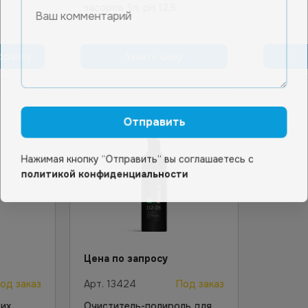
засоров 5л, рН 12,5
орзину
Узнать цену
Отправить
Нажимая кнопку “Отправить“ вы соглашаетесь с
политикой конфиденциальности
Цена по запросу
од заказ
Арт.
13424
Под заказ
их
Очиститель-полироль для