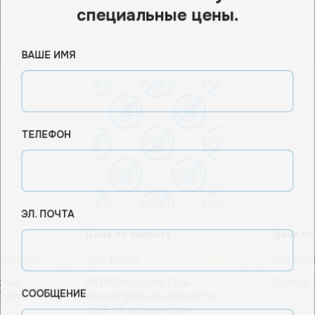
специальные цены.
ВАШЕ ИМЯ
ТЕЛЕФОН
ЭЛ. ПОЧТА
Цена по запросу
Цена по
 наличии
Арт.
13068
Под заказ
Арт.
009
стки
К8 PROfessional Гель-
Крот 1л.
СООБЩЕНИЕ
Т для
концентрат для прочистки
труб от органических