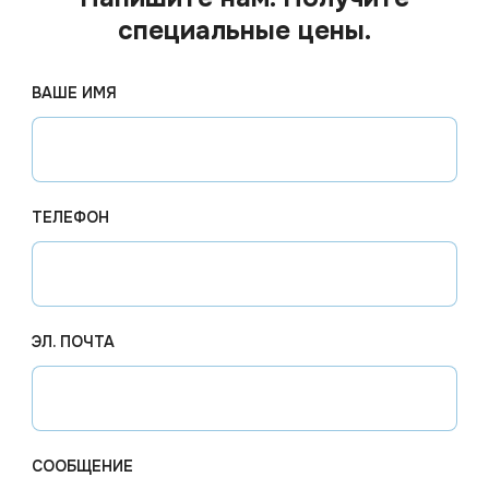
специальные цены.
ВАШЕ ИМЯ
ТЕЛЕФОН
ЭЛ. ПОЧТА
795.93
₽
113.0
од заказ
Арт.
00724
В наличии
Арт.
131
ирующая
Дезинфицирующее
Анодез 
ix 100
средство Ока-Таб таблетки
дезинфе
СООБЩЕНИЕ
300 шт/банка 1 кг *9
поверхн