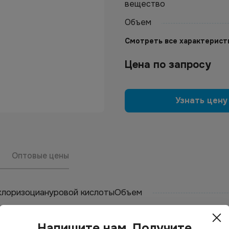
вещество
Объем
Смотреть все характерист
Цена по запросу
Узнать цену
Оптовые цены
хлоризоциануровой кислоты
Объем
Напишите нам. Получите