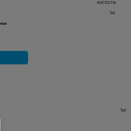
кислоты
1кг
ики
1кг