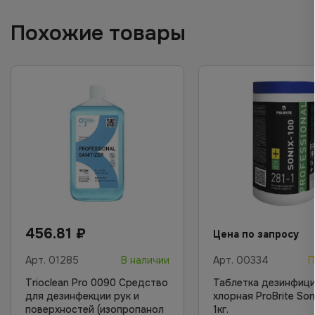
Похожие товары
456.81
₽
Цена по запросу
Арт.
01285
В наличии
Арт.
00334
П
Trioclean Pro 0090 Средство
Таблетка дезинфиц
для дезинфекции рук и
хлорная ProBrite Son
поверхностей (изопропанол
1кг.