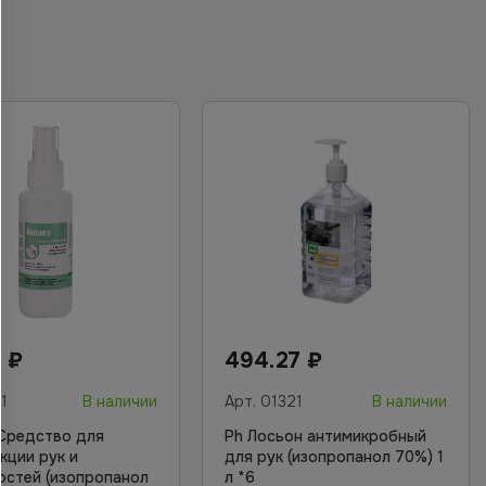
6
₽
494.27
₽
31
В наличии
Арт.
01321
В наличии
Средство для
Ph Лосьон антимикробный
кции рук и
для рук (изопропанол 70%) 1
остей (изопропанол
л *6