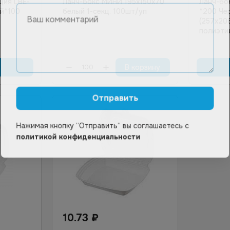
ция LBE-
Ланч-бокс МИНИ 195х150х70
Ланч-бо
ый*100
белый 1-секц. 100шт/уп
*200 Че
(257х206
полиэти
В корзину
Отправить
Нажимая кнопку “Отправить“ вы соглашаетесь с
политикой конфиденциальности
10.73
₽