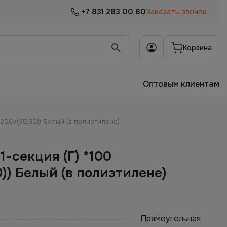
+7 831 283 00 80
Заказать звонок
Корзина
Оптовым клиентам
х206х(35,30)) Белый (в полиэтилене)
1-секция (Г) *100
0)) Белый (в полиэтилене)
Прямоугольная