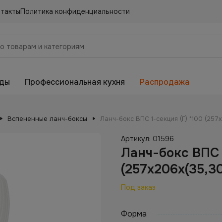
нтакты
Политика конфиденциальности
еды
Профессиональная кухня
Распродажа
Вспененные ланч-боксы
Ланч-бокс ВПС 1-секция (Г) *100 (257
Артикул:
01596
Ланч-бокс ВПС 
(257х206х(35,3
Под заказ
Форма