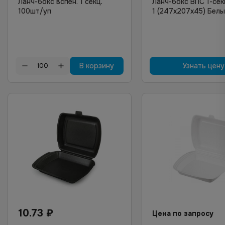
Ланч-бокс вспен. 1 секц.
Ланч-бокс ВПС 1-сек
100шт/уп
1 (247х207х45) Бел
В корзину
Узнать цену
10.73
₽
Цена по запросу