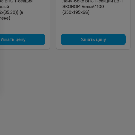
кс ВПС 1-секция
Ланч-бокс ВПС 1-секции LB-1
рный
ЭКОНОМ Белый*100
х(35,30)) (в
(250х195х68)
лене)
Узнать цену
Узнать цену