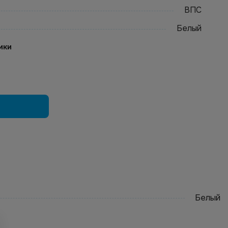
ВПС
Белый
ики
Белый