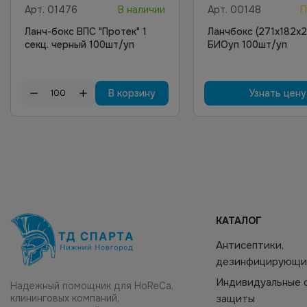
Арт.
01476
В наличии
Арт.
00148
П
Ланч-бокс ВПС "Протек" 1
Ланчбокс (271х182х
секц. черный 100шт/уп
БИОуп 100шт/уп
В корзину
Узнать цену
КАТАЛОГ
Антисептики,
дезинфицирующи
Индивидуальные 
Надежный помощник для HoReCa,
клининговых компаний,
защиты