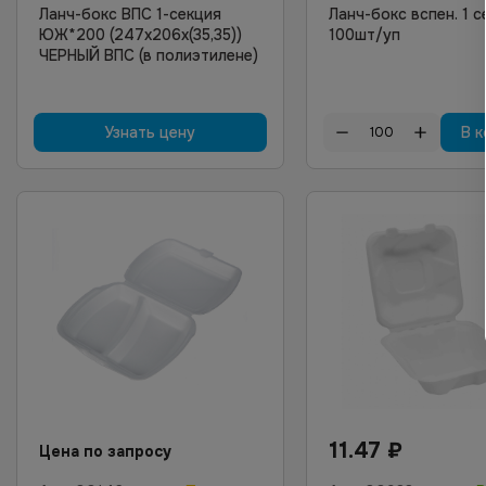
Ланч-бокс ВПС 1-секция
Ланч-бокс вспен. 1 с
ЮЖ*200 (247х206х(35,35))
100шт/уп
ЧЕРНЫЙ ВПС (в полиэтилене)
Узнать цену
В к
11.47
₽
Цена по запросу