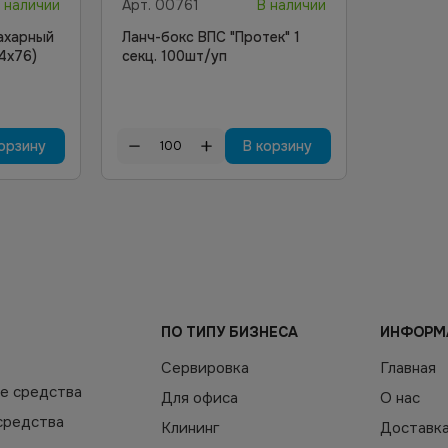
 наличии
Арт.
00761
В наличии
ахарный
Ланч-бокс ВПС "Протек" 1
,4х76)
секц. 100шт/уп
орзину
В корзину
ПО ТИПУ БИЗНЕСА
ИНФОРМ
Сервировка
Главная
е средства
Для офиса
О нас
средства
Клининг
Доставк