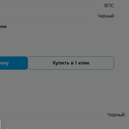
ВПС
Черный
ики
зину
Купить в 1 клик
Черный