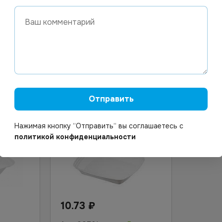
екц.
Ланч-бокс ВПС 1-секция
Ланч-бок
*200 (257х206х(35,30)) (в
100шт/у
полиэтилене)
орзину
Узнать цену
Отправить
Нажимая кнопку “Отправить“ вы соглашаетесь с
политикой конфиденциальности
10.73
₽