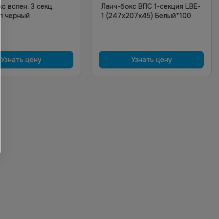
с вспен. 3 секц.
Ланч-бокс ВПС 1-секция LBE-
п черный
1 (247х207х45) Белый*100
Узнать цену
Узнать цену