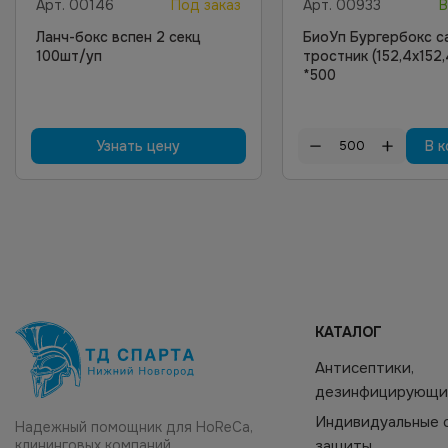
Арт.
00146
Под заказ
Арт.
00933
В
Ланч-бокс вспен 2 секц
БиоУп Бургербокс с
100шт/уп
тростник (152,4х152
*500
Узнать цену
В к
КАТАЛОГ
Антисептики,
дезинфицирующи
Индивидуальные 
Надежный помощник для HoReCa,
клининговых компаний,
защиты