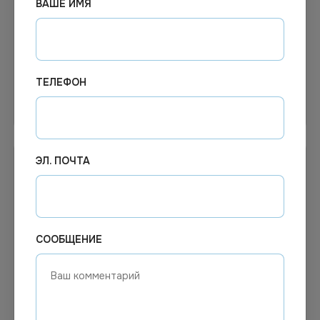
ВАШЕ ИМЯ
Маркер перманентный
Маркер для белых досок
Centropen "8566", синий,
Centropen "8559", красный,
пулевидный, 2,5 мм
пулевидный, 2,5 мм *10
ТЕЛЕФОН
Узнать цену
Узнать цену
ЭЛ. ПОЧТА
СООБЩЕНИЕ
83.17
₽
Цена по запросу