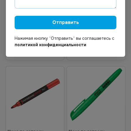
Под заказ
В наличии
Арт.
01918
Арт.
01445
Текстовыделитель, синий,
Маркер Centropen
1-4 мм, H-4 *12/864
красный 2,5 мм,
Отправить
перманентный
Нажимая кнопку “Отправить“ вы соглашаетесь с
политикой конфиденциальности
Узнать цену
В корзину