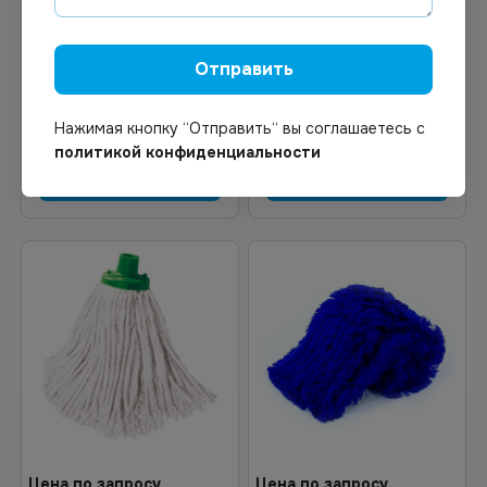
В наличии
Под заказ
Арт.
00529
Арт.
13273
Насадка МОП Мега York
Насадка МОП для швабры
(Blanco)
Vileda, резьбовой,
Отправить
нетканый
Нажимая кнопку “Отправить“ вы соглашаетесь с
политикой конфиденциальности
В корзину
Узнать цену
Цена по запросу
Цена по запросу