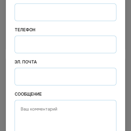
Насадка МОП плоский
МОП универсальный 50х14
40*13 см, карман, акрил
хлопок+микрофибра
ТЕЛЕФОН
Узнать цену
В корзину
ЭЛ. ПОЧТА
СООБЩЕНИЕ
136.85
₽
Цена по запросу