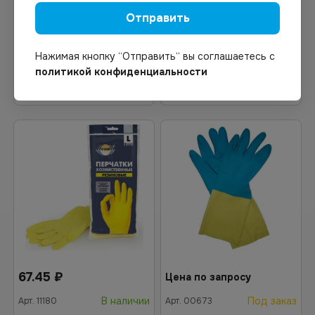
технические КЩС тип 2
латексные L 50пар/уп
Отправить
размер L (9) *20/240
Нажимая кнопку “Отправить“ вы соглашаетесь с
политикой конфиденциальности
Узнать цену
Узнать цену
67.45
₽
Цена по запросу
В наличии
Под заказ
Арт.
11180
Арт.
00673