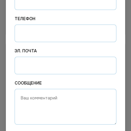
ТЕЛЕФОН
Узнать цену
Узнать цену
ЭЛ. ПОЧТА
СООБЩЕНИЕ
Цена по запросу
Цена по запросу
Под заказ
Под заказ
Арт.
01317
Арт.
00405
Перчатки резино-
Перчатки смотровые